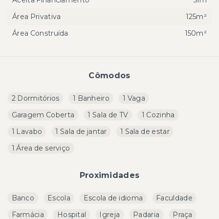
Aceita Financiamento
Sim
Área Privativa
125m²
Área Construída
150m²
Cômodos
2 Dormitórios
1 Banheiro
1 Vaga
Garagem Coberta
1 Sala de TV
1 Cozinha
1 Lavabo
1 Sala de jantar
1 Sala de estar
1 Área de serviço
Proximidades
Banco
Escola
Escola de idioma
Faculdade
Farmácia
Hospital
Igreja
Padaria
Praça