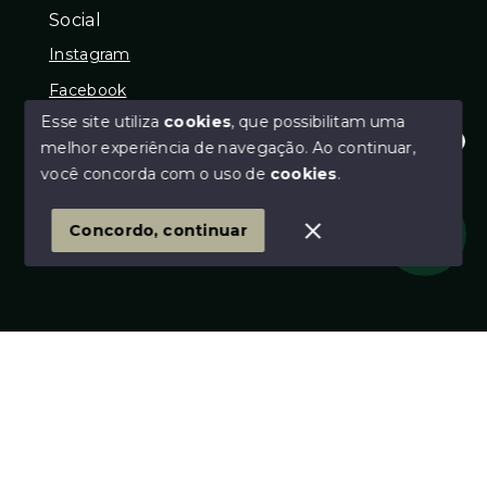
Social
Instagram
Facebook
Esse site utiliza
cookies
, que possibilitam uma
melhor experiência de navegação.
Ao continuar,
Olá! Estamos disponíveis para te ajudar.
você concorda com o uso de
cookies
.
© Copyright 2026 - DJF IMÓVEIS - CRECI: 26619J -
Todos os direitos reservados
1
Concordo, continuar
SITE PARA IMOBILIARIA
Início
Histórico
Favoritos