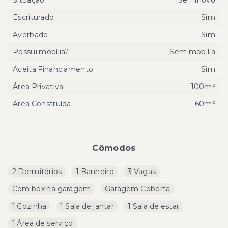
Escriturado
Sim
Averbado
Sim
Possui mobília?
Sem mobília
Aceita Financiamento
Sim
Área Privativa
100m²
Área Construída
60m²
Cômodos
2 Dormitórios
1 Banheiro
3 Vagas
Com box na garagem
Garagem Coberta
1 Cozinha
1 Sala de jantar
1 Sala de estar
1 Área de serviço