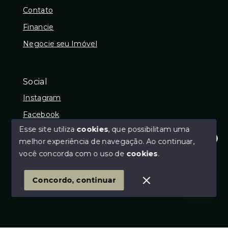
Contato
Financie
Negocie seu Imóvel
Social
Instagram
Facebook
Esse site utiliza
cookies
, que possibilitam uma
melhor experiência de navegação.
Ao continuar,
Olá! Estamos disponíveis para te ajudar.
você concorda com o uso de
cookies
.
© Copyright 2026 - DJF IMÓVEIS - CRECI: 26619J -
Todos os direitos reservados
1
Concordo, continuar
SITE PARA IMOBILIARIA