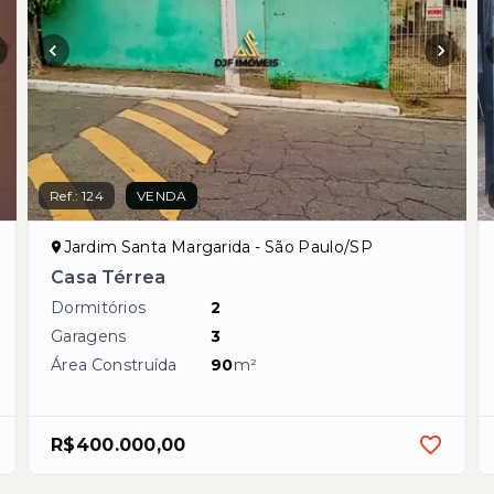
Ref.:
124
VENDA
Jardim Santa Margarida - São Paulo/SP
Casa Térrea
Dormitórios
2
Garagens
3
Área Construída
90
m²
R$400.000,00