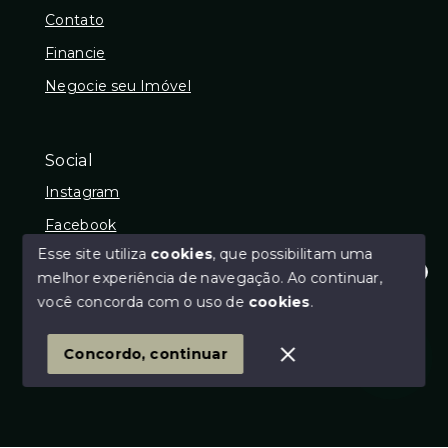
Contato
Financie
Negocie seu Imóvel
Social
Instagram
Facebook
Esse site utiliza
cookies
, que possibilitam uma
melhor experiência de navegação.
Ao continuar,
Olá! Estamos disponíveis para te ajudar.
você concorda com o uso de
cookies
.
© Copyright 2026 - DJF IMÓVEIS - CRECI: 26619J -
Todos os direitos reservados
1
Concordo, continuar
SITE PARA IMOBILIARIA