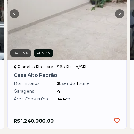
Ref.:
176
VENDA
Planalto Paulista - São Paulo/SP
Casa Alto Padrão
Dormitórios
3
, sendo
1
suíte
Garagens
4
Área Construída
144
m²
R$1.240.000,00