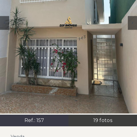
Ref.:
157
19
fotos
Venda