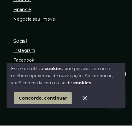
Financie
Negocie seu Imóvel
Social
Instagram
Facebook
Esse site utiliza
cookies
, que possibilitam uma
melhor experiência de navegação.
Ao continuar,
Olá! Estamos disponíveis para te ajudar.
você concorda com o uso de
cookies
.
© Copyright 2026 - DJF IMÓVEIS - CRECI: 26619J -
Todos os direitos reservados
1
Concordo, continuar
SITE PARA IMOBILIARIA